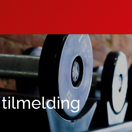
Brørup Gymnastikfo
tilmelding