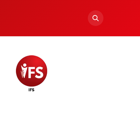
rening Fælles
Sportsgrene